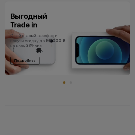
Выгодный
Trade in
Сдай старый телефон и
получи скидку до
95 000 ₽
на новый iPhone
Подробнее