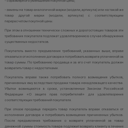
- соразмерного уменьшения покупной цены;
- замены на товар аналогичной марки (модели, артикула) или на такой же
товар другой марки (модели, артикула) с соответствующим
перерасчетом покупной цены.
При этом в отношении технически сложных и дорогостоящих товаров эти
требования покупателя подлежат удовлетворению в случае обнаружения
существенных недостатков.
Покупатель вместо предъявления требований, указанных выше, вправе
отказаться от исполнения договора и потребовать возврата уплаченной за
товар суммы. По требованию продавца и за его счет покупатель должен
возвратить товар с недостатками.
Покупатель вправе также потребовать полного возмещения убытков,
причиненных ему вследствие продажи товара ненадлежащего качества.
Убытки возмещаются в сроки, установленные Законом Российской
Федерации «О защите прав потребителей» для удовлетворения
соответствующих требований покупателя.
При отказе продавца передать товар покупатель вправе отказаться от
исполнения договора и потребовать возмещения причиненных убытков.
После предъявления требования о возврате уплаченной за товар
денежной суммы стоимость товара подлежит возврату клиенту в течение