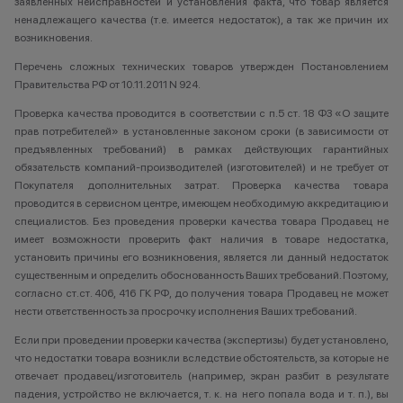
заявленных неисправностей и установления факта, что товар является
ненадлежащего качества (т.е. имеется недостаток), а так же причин их
возникновения.
Перечень сложных технических товаров утвержден Постановлением
Правительства РФ от 10.11.2011 N 924.
Проверка качества проводится в соответствии с п.5 ст. 18 ФЗ «О защите
прав потребителей» в установленные законом сроки (в зависимости от
предъявленных требований) в рамках действующих гарантийных
обязательств компаний-производителей (изготовителей) и не требует от
Покупателя дополнительных затрат. Проверка качества товара
проводится в сервисном центре, имеющем необходимую аккредитацию и
специалистов. Без проведения проверки качества товара Продавец не
имеет возможности проверить факт наличия в товаре недостатка,
установить причины его возникновения, является ли данный недостаток
существенным и определить обоснованность Ваших требований. Поэтому,
согласно ст.ст. 406, 416 ГК РФ, до получения товара Продавец не может
нести ответственность за просрочку исполнения Ваших требований.
Если при проведении проверки качества (экспертизы) будет установлено,
что недостатки товара возникли вследствие обстоятельств, за которые не
отвечает продавец/изготовитель (например, экран разбит в результате
падения, устройство не включается, т. к. на него попала вода и т. п.), вы