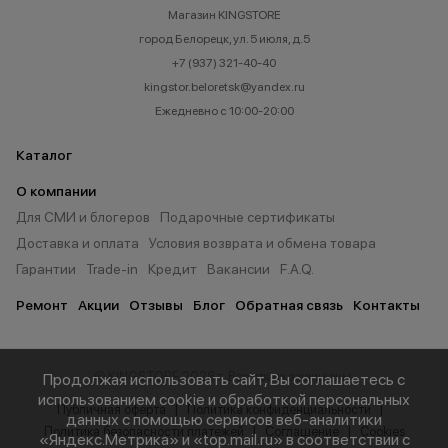
Магазин KINGSTORE
город Белорецк, ул. 5 июля, д.5
+7 (937) 321-40-40
kingstor.beloretsk@yandex.ru
Ежедневно с 10:00-20:00
Каталог
О компании
Для СМИ и блогеров
Подарочные сертификаты
Доставка и оплата
Условия возврата и обмена товара
Гарантии
Trade-in
Кредит
Вакансии
F.A.Q.
Ремонт
Акции
Отзывы
Блог
Обратная связь
Контакты
© KINGSTORE 2026 г. Все права защищены.
Продолжая использовать сайт, Вы соглашаетесь с
использованием cookie и обработкой персональных
Публичная оферта
Политика конфиденциальности
данных с помощью сервисов веб-аналитики
Политика безопасности платежей
Соглашение
Cookies
«Яндекс.Метрика» и «top.mail.ru» в соответствии с