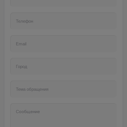
У
Ульяновск
Уфа
Уфа, Инорс
Уфа, Нагаево
Учалы
Х
Ханты- Мансийск
Ч
Челябинск
Чистополь