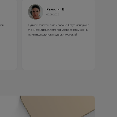
милия В.
Олеся Г.
6.2026
02.06.2026
 этом салоне!Артур менеджер
пришла по рекомендациям в данный магазин,
мог в выборе,советом.очень
купила себе новый айфончик в рассрочку,
и подарки хорошие!
осталась довольна, подарки и гарантия на
телефон, все как положено