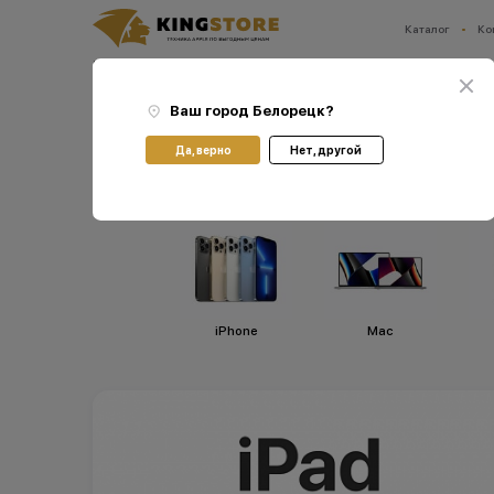
Каталог
Ко
Ваш город:
Белорецк
Главная
Каталог
Планшеты Apple iPad
Планшеты Apple iPad Pro 13 (2024)
Ваш город
Белорецк
?
Планшеты Apple iPad 
Да, верно
Нет, другой
iPhone
Мас