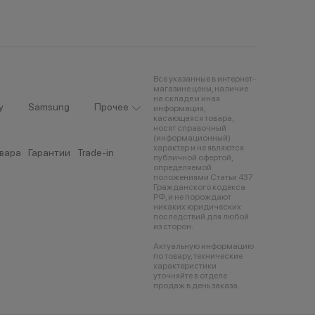
Все указанные в интернет-
магазине цены, наличие
на складе и иная
y
Samsung
Прочее
информация,
касающаяся товара,
носят справочный
(информационный)
характер и не являются
овара
Гарантии
Trade-in
публичной офертой,
определяемой
положениями Статьи 437
Гражданского кодекса
РФ, и не порождают
никаких юридических
последствий для любой
из сторон.
Актуальную информацию
по товару, технические
характеристики
уточняйте в отделе
продаж в день заказа.