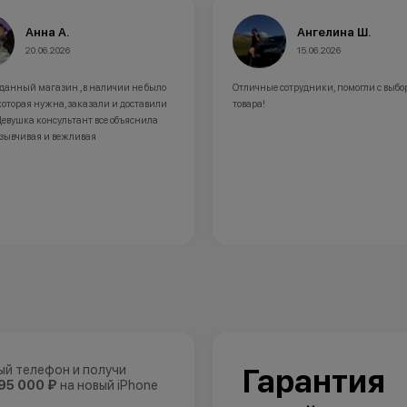
Ангелина Ш.
Ра
15.06.2026
09.0
Отличные сотрудники, помогли с выбором
Купили телефон в
товара!
очень вежливый,по
приятно, получил
ый телефон и получи
Гарантия
95 000 ₽
на новый iPhone