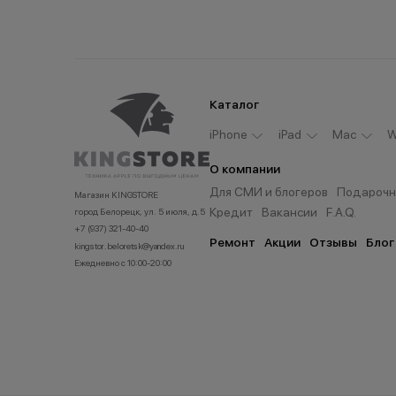
Каталог
iPhone
iPad
Мас
W
О компании
Для СМИ и блогеров
Подарочн
Магазин KINGSTORE
Кредит
Вакансии
F.A.Q.
город Белорецк, ул. 5 июля, д.5
+7 (937) 321-40-40
Ремонт
Акции
Отзывы
Блог
kingstor.beloretsk@yandex.ru
Ежедневно с 10:00-20:00