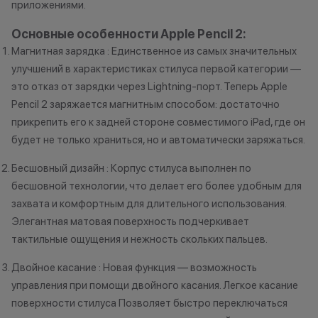
приложениями.
•Организатор (продавец) на свое
право отказать
усмотрение имеет право
договора купли
Основные особенности Apple Pencil 2:
изменить условия акции в
причинам (отсут
Магнитная зарядка : Единственное из самых значительных
одностороннем порядке.
нарушение прав
улучшений в характеристиках стилуса первой категории —
обоснованные п
это отказ от зарядки через Lightning-порт. Теперь Apple
•Организатор (
Pencil 2 заряжается магнитным способом: достаточно
усмотрение име
прикрепить его к задней стороне совместимого iPad, где он
изменить услови
будет не только храниться, но и автоматически заряжаться.
одностороннем 
Бесшовный дизайн : Корпус стилуса выполнен по
бесшовной технологии, что делает его более удобным для
захвата и комфортным для длительного использования.
Элегантная матовая поверхность подчеркивает
тактильные ощущения и нежность скольких пальцев.
Двойное касание : Новая функция — возможность
управления при помощи двойного касания. Легкое касание
поверхности стилуса Позволяет быстро переключаться