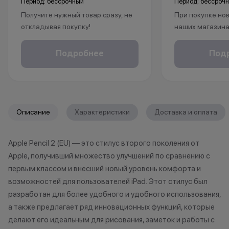
Период: бессрочный
Период: бессроч
Получите нужный товар сразу, не
При покупке нов
откладывая покупку!
наших магазина
Рассрочка без % доступна для
рассрочку, опла
клиентов от 18 лет на срок до 24
безналичному р
Подробнее
Под
месяцев. Понадобится только
получаете пож
паспорт.
на ваш смартфо
С KINGSTORE вы
*Акции и бонусы не суммируются.
уверены, что ва
Описание
Характеристики
Доставка и оплата
*Данная акция не является
защищён на про
публичной офертой и носит
жизни.
Apple Pencil 2 (EU) — это стилус второго поколения от
исключительно информационный
Apple, получивший множество улучшений по сравнению с
характер.
•Организатор (продавец) имеет
*Акции и бонус
первым классом и внесший новый уровень комфорта и
право отказать в заключении
*Данная акция н
возможностей для пользователей iPad. Этот стилус был
договора купли-продажи по
публичной офер
разработан для более удобного и удобного использования,
причинам (отсутствие товара,
исключительно
а также предлагает ряд инновационных функций, которые
нарушение правил акции, иные
характер.
делают его идеальным для рисования, заметок и работы с
обоснованные причины).
•Организатор (